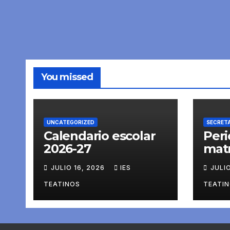
You missed
UNCATEGORIZED
SECRET
Calendario escolar
Peri
2026-27
matr
26/2
JULIO 16, 2026
IES
JULI
TEATINOS
TEATI