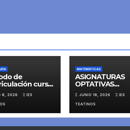
ARÍA
MATEMÁTICAS
odo de
ASIGNATURAS
iculación curso
OPTATIVAS
7
MATEMÁTICAS 
O 8, 2026
IES
JUNIO 18, 2026
IES
ESO
NOS
TEATINOS